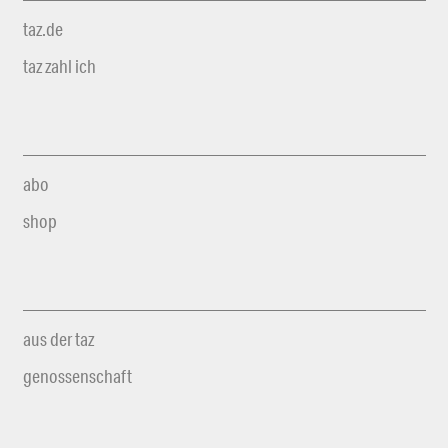
taz.de
taz zahl ich
abo
shop
aus der taz
genossenschaft