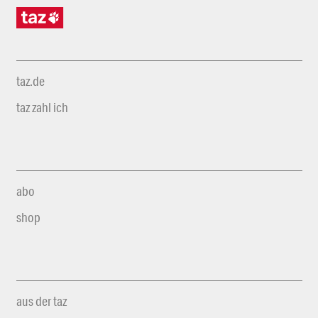
taz.de
taz zahl ich
abo
shop
aus der taz