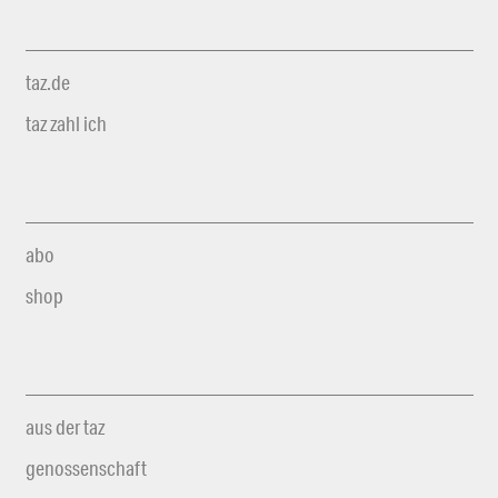
taz.de
taz zahl ich
abo
shop
aus der taz
genossenschaft