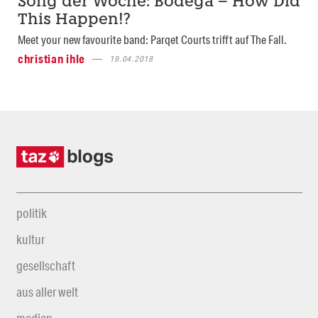
Song der Woche: Bodega – How Did
This Happen!?
Meet your new favourite band: Parqet Courts trifft auf The Fall.
christian ihle
19.04.2018
politik
kultur
gesellschaft
aus aller welt