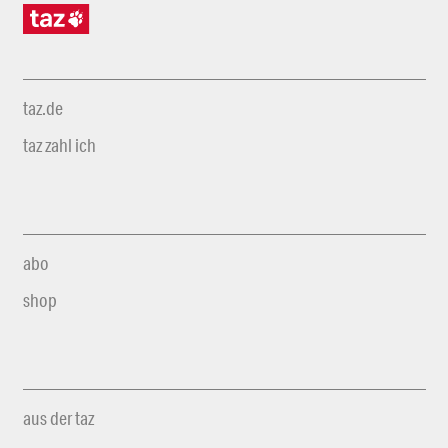
taz.de
taz zahl ich
abo
shop
aus der taz