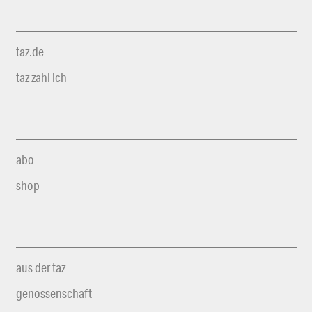
taz.de
taz zahl ich
abo
shop
aus der taz
genossenschaft