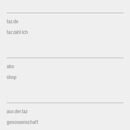
taz.de
taz zahl ich
abo
shop
aus der taz
genossenschaft