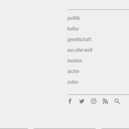
politik
kultur
gesellschaft
aus aller welt
medien
archiv
osten