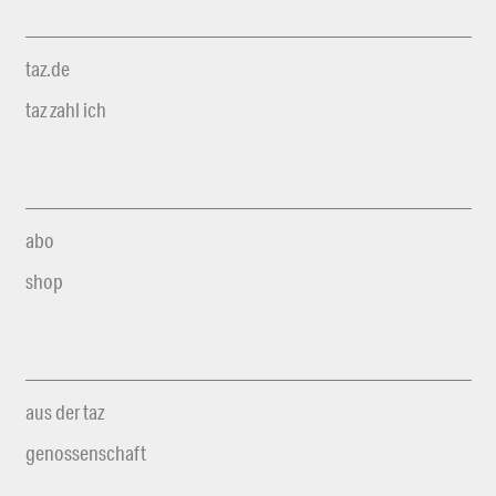
taz.de
taz zahl ich
abo
shop
aus der taz
genossenschaft