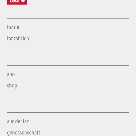
taz.de
taz zahl ich
abo
shop
aus der taz
genossenschaft