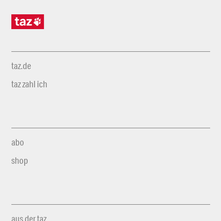
taz.de
taz zahl ich
abo
shop
aus der taz