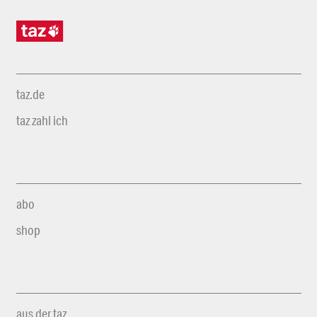
taz.de
taz zahl ich
abo
shop
aus der taz