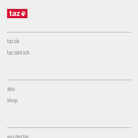
taz.de
taz zahl ich
abo
shop
aus der taz