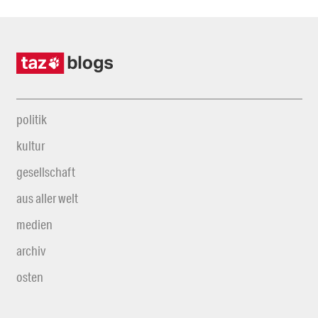
politik
kultur
gesellschaft
aus aller welt
medien
archiv
osten