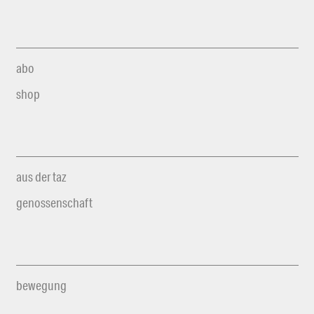
abo
shop
aus der taz
genossenschaft
bewegung