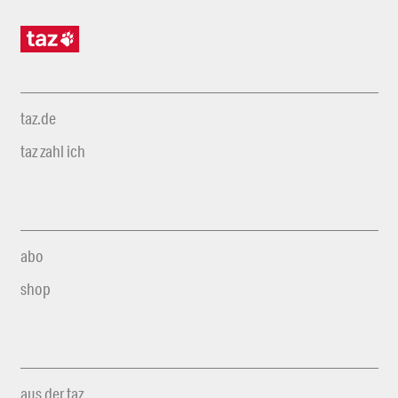
taz.de
taz zahl ich
abo
shop
aus der taz