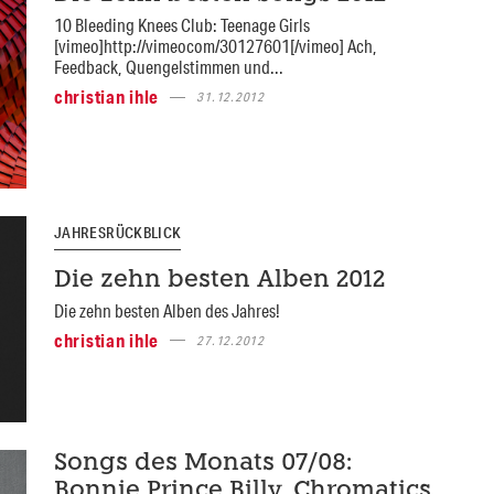
10 Bleeding Knees Club: Teenage Girls
[vimeo]http://vimeocom/30127601[/vimeo] Ach,
Feedback, Quengelstimmen und...
christian ihle
31.12.2012
JAHRESRÜCKBLICK
Die zehn besten Alben 2012
Die zehn besten Alben des Jahres!
christian ihle
27.12.2012
Songs des Monats 07/08:
Bonnie Prince Billy, Chromatics,