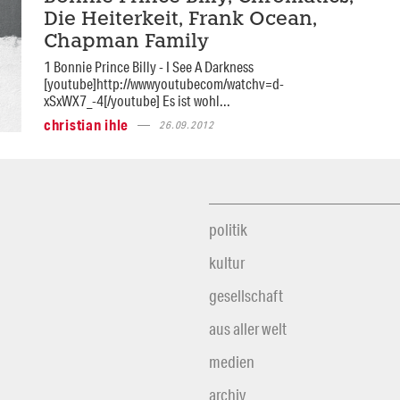
Die Heiterkeit, Frank Ocean,
Chapman Family
1 Bonnie Prince Billy - I See A Darkness
[youtube]http://wwwyoutubecom/watchv=d-
xSxWX7_-4[/youtube] Es ist wohl...
christian ihle
26.09.2012
politik
kultur
gesellschaft
aus aller welt
medien
archiv