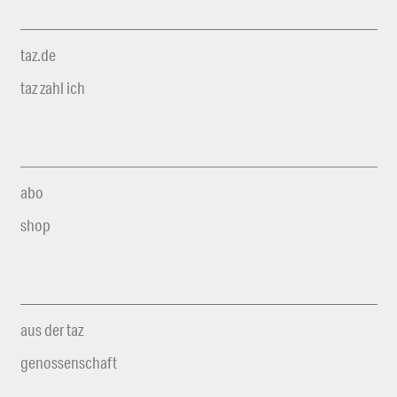
taz.de
taz zahl ich
abo
shop
aus der taz
genossenschaft