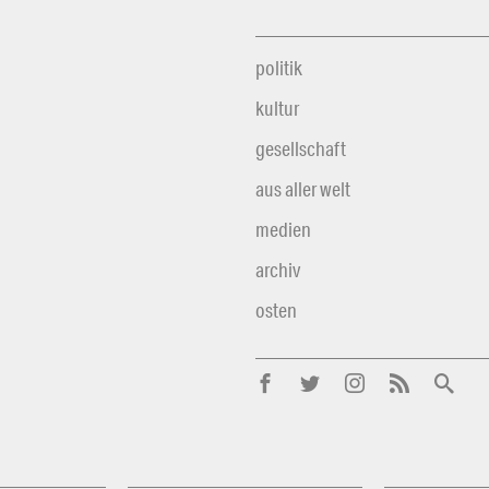
politik
kultur
gesellschaft
aus aller welt
medien
archiv
osten