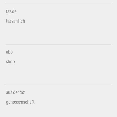
taz.de
taz zahl ich
abo
shop
aus der taz
genossenschaft