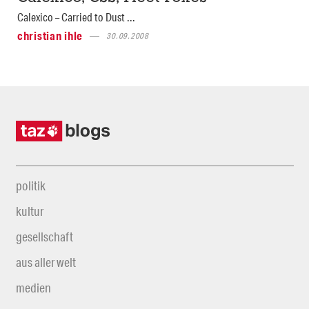
Calexico – Carried to Dust ...
christian ihle
30.09.2008
politik
kultur
gesellschaft
aus aller welt
medien