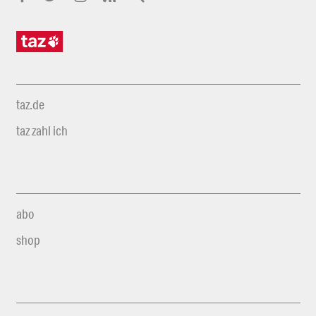
taz.de
taz zahl ich
abo
shop