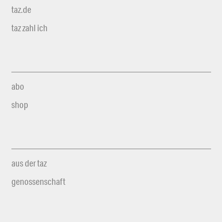
taz.de
taz zahl ich
abo
shop
aus der taz
genossenschaft