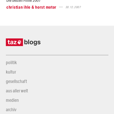
Die besten Filme 2007
christian ihle & horst motor
30.12.2007
politik
kultur
gesellschaft
aus aller welt
medien
archiv