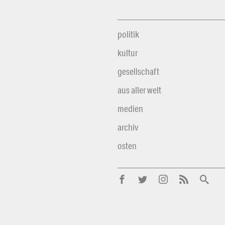
politik
kultur
gesellschaft
aus aller welt
medien
archiv
osten