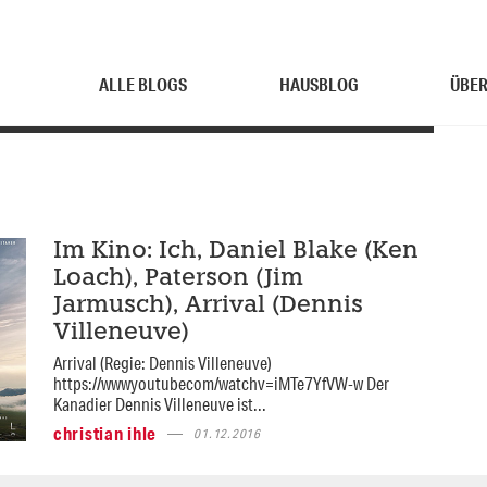
ALLE BLOGS
HAUSBLOG
ÜBER
Im Kino: Ich, Daniel Blake (Ken
Loach), Paterson (Jim
Jarmusch), Arrival (Dennis
Villeneuve)
Arrival (Regie: Dennis Villeneuve)
https://wwwyoutubecom/watchv=iMTe7YfVW-w Der
Kanadier Dennis Villeneuve ist...
christian ihle
01.12.2016