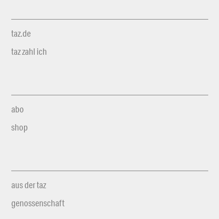
taz.de
taz zahl ich
abo
shop
aus der taz
genossenschaft