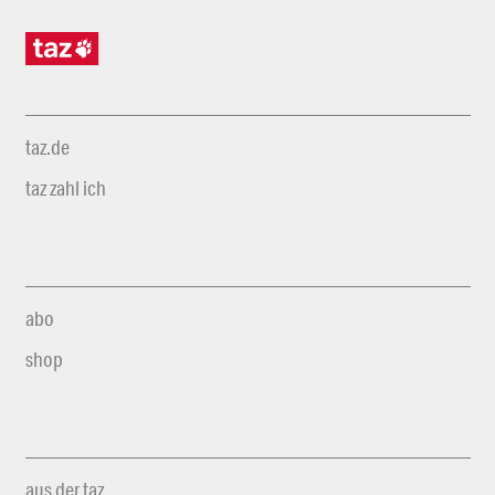
taz.de
taz zahl ich
abo
shop
aus der taz