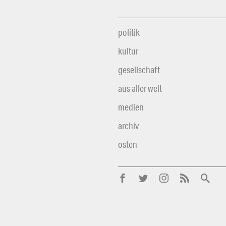
politik
kultur
gesellschaft
aus aller welt
medien
archiv
osten