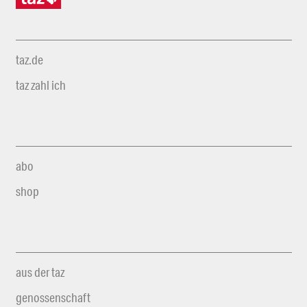
taz.de
taz zahl ich
abo
shop
aus der taz
genossenschaft