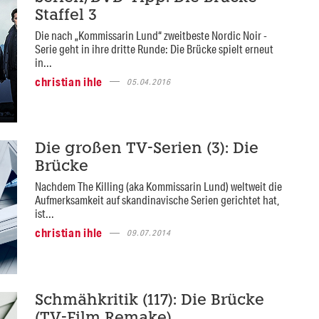
Staffel 3
Die nach „Kommissarin Lund“ zweitbeste Nordic Noir -
Serie geht in ihre dritte Runde: Die Brücke spielt erneut
in...
christian ihle
05.04.2016
Die großen TV-Serien (3): Die
Brücke
Nachdem The Killing (aka Kommissarin Lund) weltweit die
Aufmerksamkeit auf skandinavische Serien gerichtet hat,
ist...
christian ihle
09.07.2014
Schmähkritik (117): Die Brücke
(TV-Film Remake)