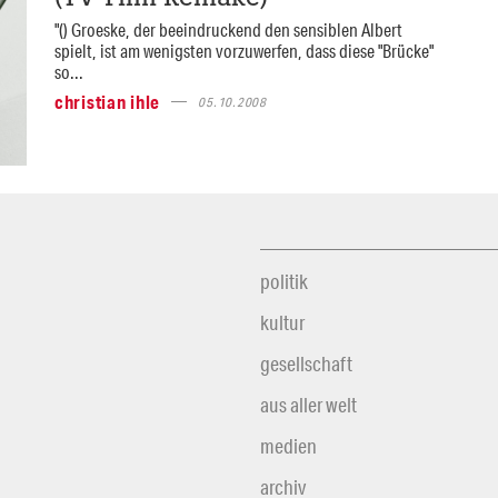
"() Groeske, der beeindruckend den sensiblen Albert
spielt, ist am wenigsten vorzuwerfen, dass diese "Brücke"
so...
christian ihle
05.10.2008
politik
kultur
gesellschaft
aus aller welt
medien
archiv