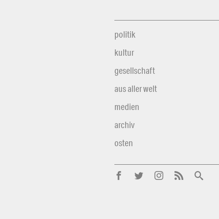
politik
kultur
gesellschaft
aus aller welt
medien
archiv
osten