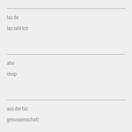
taz.de
taz zahl ich
abo
shop
aus der taz
genossenschaft