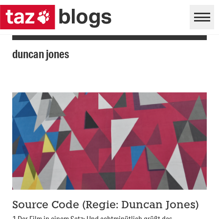
duncan jones
Source Code (Regie: Duncan Jones)
1 Der Film in einem Satz: Und achtminütlich grüßt das