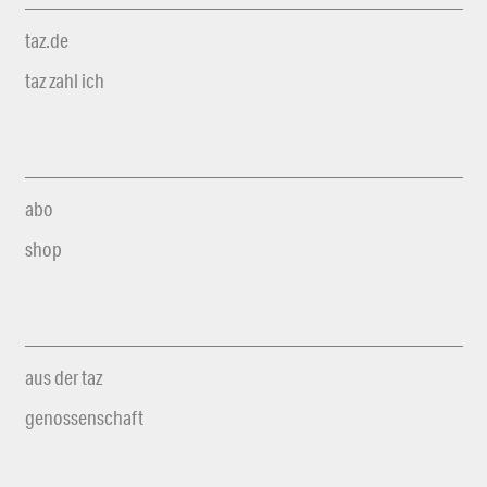
taz.de
taz zahl ich
abo
shop
aus der taz
genossenschaft