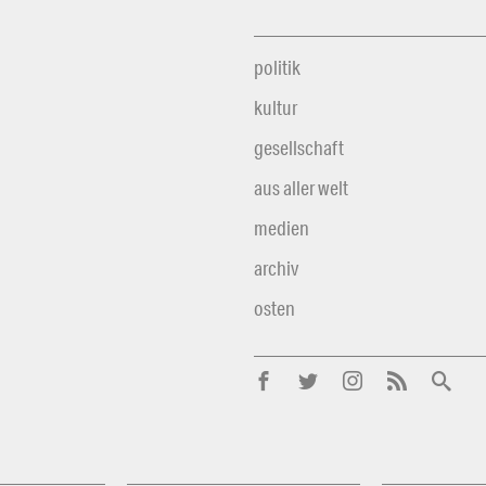
politik
kultur
gesellschaft
aus aller welt
medien
archiv
osten