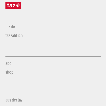
taz.de
taz zahl ich
abo
shop
aus der taz