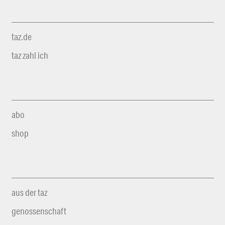
taz.de
taz zahl ich
abo
shop
aus der taz
genossenschaft