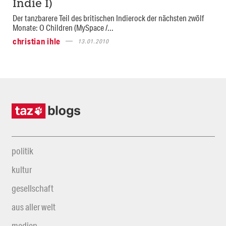
Indie I)
Der tanzbarere Teil des britischen Indierock der nächsten zwölf
Monate: O Children (MySpace /...
christian ihle
13.01.2010
politik
kultur
gesellschaft
aus aller welt
medien