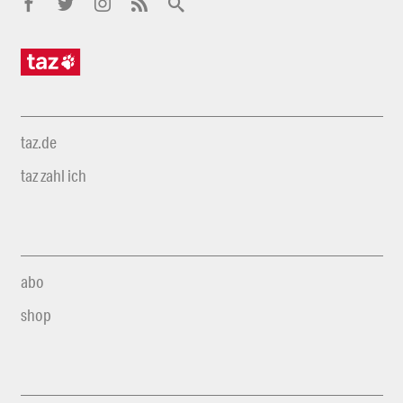
taz.de
taz zahl ich
abo
shop