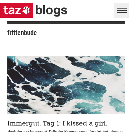
frittenbude
Immergut. Tag 1: I kissed a girl.
Nachder der Immergut-Erfinder Kemper angekündigt hat, dass er