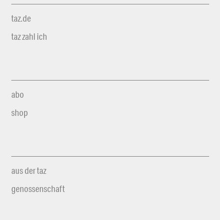
taz.de
taz zahl ich
abo
shop
aus der taz
genossenschaft