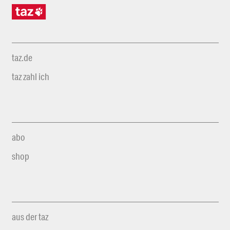
taz.de
taz zahl ich
abo
shop
aus der taz