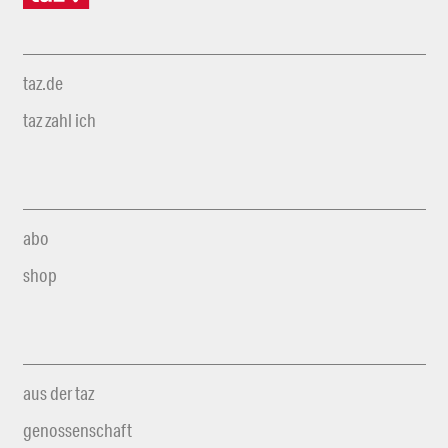
taz.de
taz zahl ich
abo
shop
aus der taz
genossenschaft