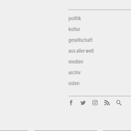
politik
kultur
gesellschaft
aus aller welt
medien
archiv
osten