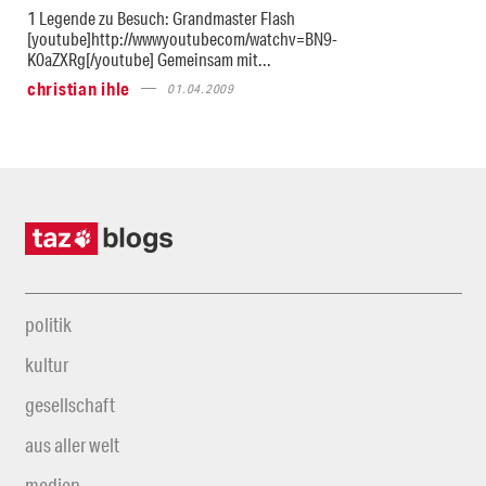
1 Legende zu Besuch: Grandmaster Flash
[youtube]http://wwwyoutubecom/watchv=BN9-
K0aZXRg[/youtube] Gemeinsam mit...
christian ihle
01.04.2009
politik
kultur
gesellschaft
aus aller welt
medien