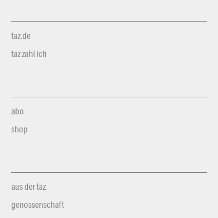
taz.de
taz zahl ich
abo
shop
aus der taz
genossenschaft