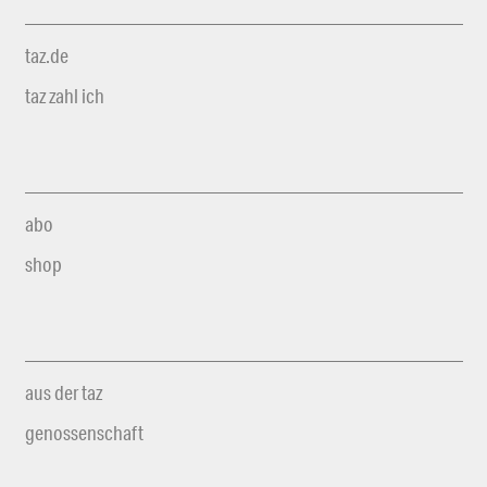
taz.de
taz zahl ich
abo
shop
aus der taz
genossenschaft