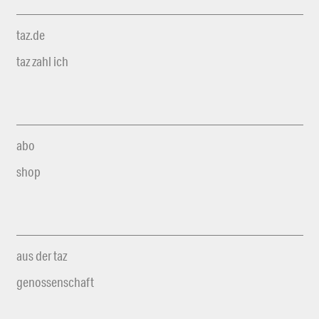
taz.de
taz zahl ich
abo
shop
aus der taz
genossenschaft