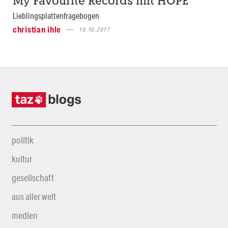
My Favourite Records mit HOPE
Lieblingsplattenfragebogen
christian ihle
19.10.2017
politik
kultur
gesellschaft
aus aller welt
medien