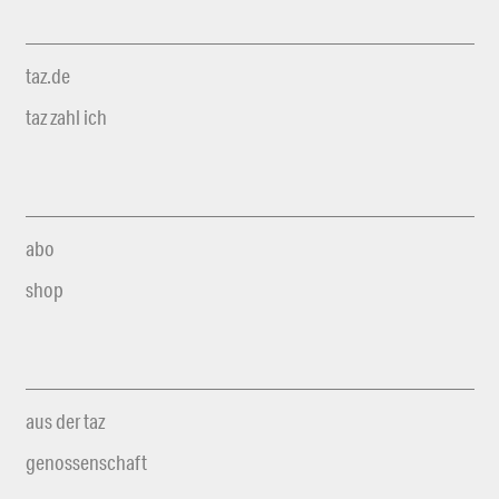
taz.de
taz zahl ich
abo
shop
aus der taz
genossenschaft