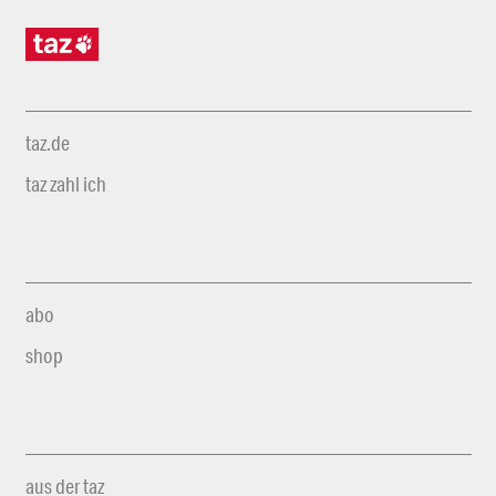
taz.de
taz zahl ich
abo
shop
aus der taz