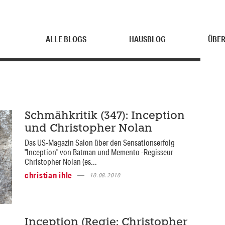
ALLE BLOGS
HAUSBLOG
ÜBER
Schmähkritik (347): Inception
und Christopher Nolan
Das US-Magazin Salon über den Sensationserfolg
"Inception" von Batman und Memento -Regisseur
Christopher Nolan (es...
christian ihle
10.08.2010
Inception (Regie: Christopher