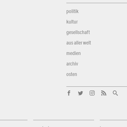
politik
kultur
gesellschaft
aus aller welt
medien
archiv
osten