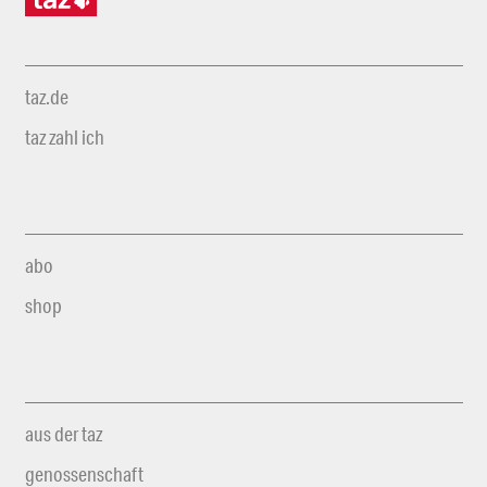
taz.de
taz zahl ich
abo
shop
aus der taz
genossenschaft