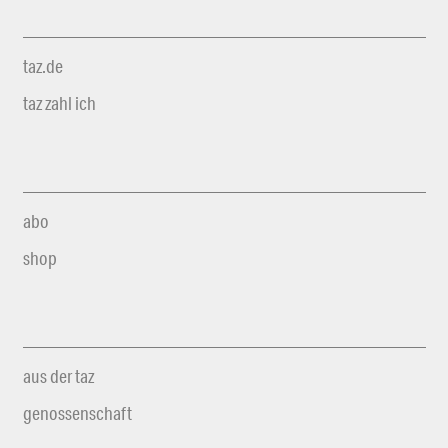
taz.de
taz zahl ich
abo
shop
aus der taz
genossenschaft