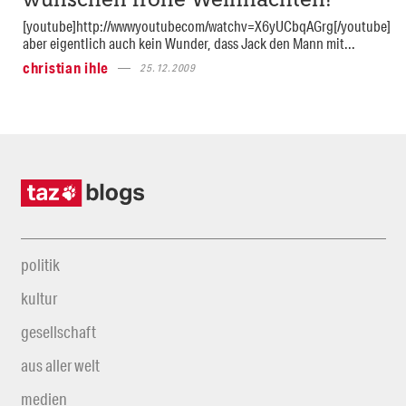
wünschen frohe Weihnachten!
[youtube]http://wwwyoutubecom/watchv=X6yUCbqAGrg[/youtube]
aber eigentlich auch kein Wunder, dass Jack den Mann mit...
christian ihle
25.12.2009
politik
kultur
gesellschaft
aus aller welt
medien