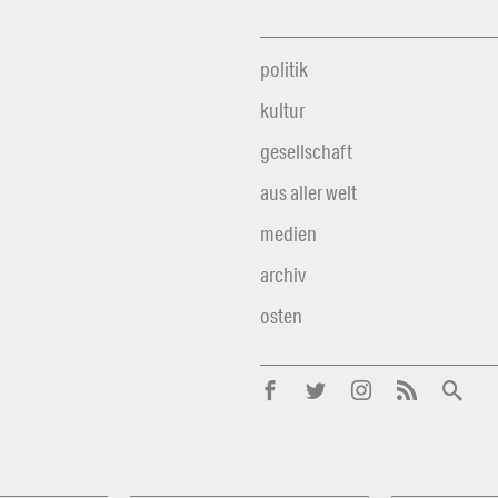
politik
kultur
gesellschaft
aus aller welt
medien
archiv
osten