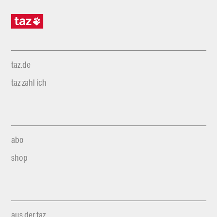
taz.de
taz zahl ich
abo
shop
aus der taz