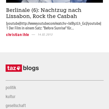
Berlinale (6): Nachtzug nach
Lissabon, Rock the Casbah
[youtube]http://wwwyoutubecom/watchv=IxlByzLh_Gc[/youtube]
1 Der Film in einem Satz: "Before Sunrise" für...
christian ihle
14.02.2013
politik
kultur
gesellschaft