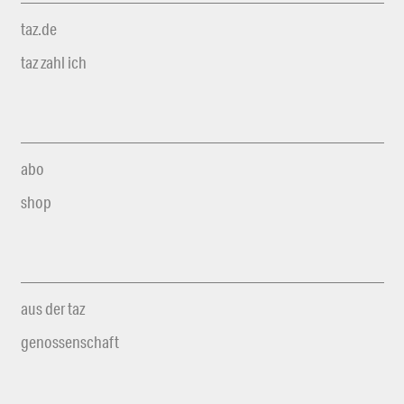
taz.de
taz zahl ich
abo
shop
aus der taz
genossenschaft