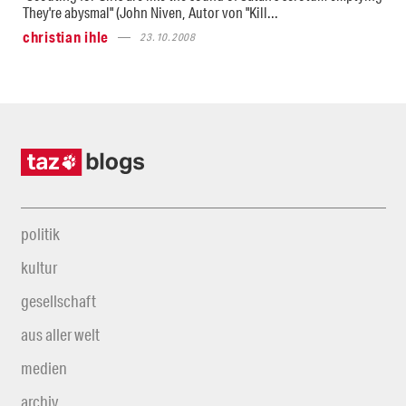
They're abysmal" (John Niven, Autor von "Kill...
christian ihle
23.10.2008
politik
kultur
gesellschaft
aus aller welt
medien
archiv