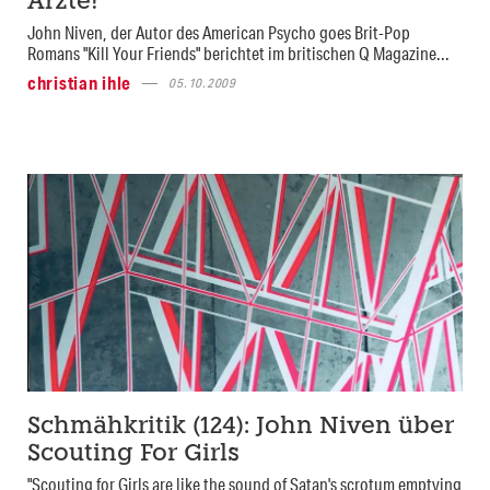
Ärzte!
John Niven, der Autor des American Psycho goes Brit-Pop
Romans "Kill Your Friends" berichtet im britischen Q Magazine...
christian ihle
05.10.2009
Schmähkritik (124): John Niven über
Scouting For Girls
"Scouting for Girls are like the sound of Satan's scrotum emptying