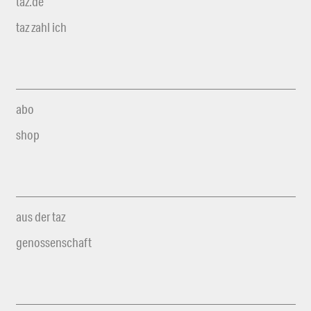
taz.de
taz zahl ich
abo
shop
aus der taz
genossenschaft