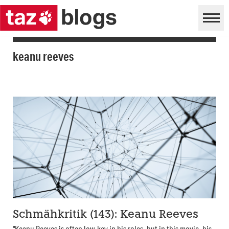
keanu reeves
Schmähkritik (143): Keanu Reeves
"Keanu Reeves is often low-key in his roles, but in this movie, his